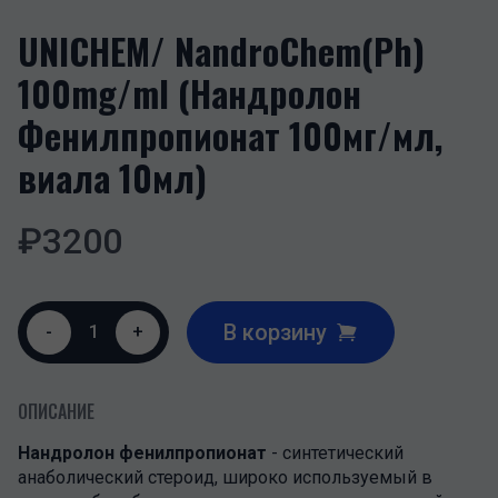
UNICHEM/ NandroChem(Ph)
100mg/ml (Нандролон
Фенилпропионат 100мг/мл,
виала 10мл)
₽
3200
В корзину
-
1
+
ОПИСАНИЕ
Нандролон фенилпропионат
- синтетический
анаболический стероид, широко используемый в