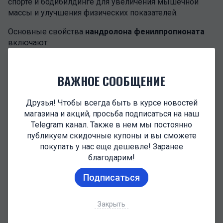
спорте и бодибилдинге для увеличения мышечной
массы и улучшения физических показателей.
Основные свойства
нандролона фенилпропионата
включают:
Усиление синтеза белка и рост мышц.
Повышение азотного баланса в организме,
ВАЖНОЕ СООБЩЕНИЕ
способствующее улучшению восстановления
и росту тканей.
Друзья! Чтобы всегда быть в курсе новостей
Увеличение выносливости и силовых
магазина и акций, просьба подписаться на наш
показателей.
Telegram канал. Также в нем мы постоянно
Период полураспада нандролона фенилпропионата
публикуем скидочные купоны и вы сможете
составляет около 2-4 дня, что означает, что его
покупать у нас еще дешевле! Заранее
эффекты продолжают проявляться в течение
благодарим!
некоторого времени после введения.
Подписаться
Средние рекомендуемые дозировки нандролона
фенилпропионата
для спортсменов составляют
Закрыть
примерно 200-600 мг в неделю, разделенных на
несколько инъекций.